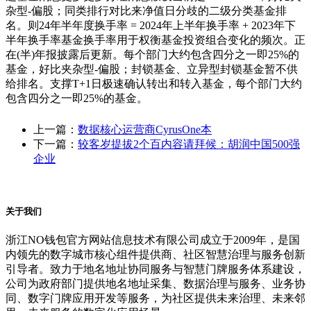
杂型-偏股；同类排行对比来净值日分歧的二级分类基金排
名。则24年半年度换手率 = 2024年上半年换手率 + 2023年下
半年换手率基金换手率用于权衡基金投资组合变化的频次。正
在(半)年报披露后更新。每个部门大约包含四分之一即25%的
基金，好比夹杂型-偏股；封锁基金、立异型封锁基金暂不供
给排名。支撑T+1日极速确认转出和转入基金，每个部门大约
包含四分之一即25%的基金。
上一篇：
数据核心运营商CyrusOne本
下一篇：
较客岁提拔2个百内容请拜候：胡润中国500强
企业
关于我们
浙江NO钱包官方网站信息技术有限公司成立于2009年，是国
内领先的数字城市核心组件提供商、社区智慧治理与服务创新
引导者。致力于地名地址协同服务与智慧门牌服务体系建设，
公司为政府部门提供地名地址采集、数据治理与服务、业务协
同、数字门牌应用开发等服务，为社区提供未来治理、未来邻