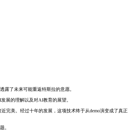
并透露了未来可能重返特斯拉的意愿。
AI发展的理解以及对AI教育的展望。
常接近完美。经过十年的发展，这项技术终于从demo演变成了真正
难题。