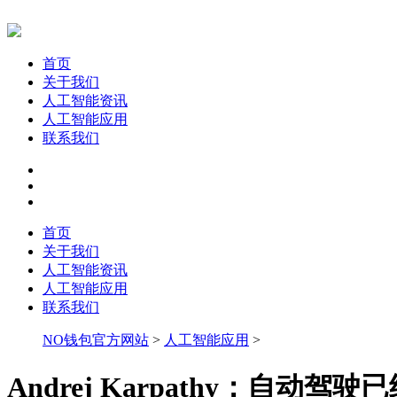
首页
关于我们
人工智能资讯
人工智能应用
联系我们
首页
关于我们
人工智能资讯
人工智能应用
联系我们
NO钱包官方网站
>
人工智能应用
>
Andrej Karpathy：自动