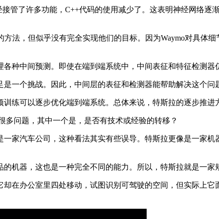
接管了许多功能，C++代码的使用减少了。这表明神经网络逐
方法，但似乎没有完全实现他们的目标。因为Waymo对具体
各种中间预测。即使在端到端系统中，中间表征和特征检测器仍
是一个挑战。因此，中间层的表征和检测器能帮助解决这个问
训练可以逐步优化端到端系统。总体来说，特斯拉的逐步推进
有很多问题，其中一个是，是否有技术或经验的转移？
一家汽车公司，这种看法其实有些误导。特斯拉更像是一家机器
的机器，这也是一种完全不同的能力。所以，特斯拉就是一家
却在办公室里四处移动，试图识别可驾驶的空间，但实际上它面