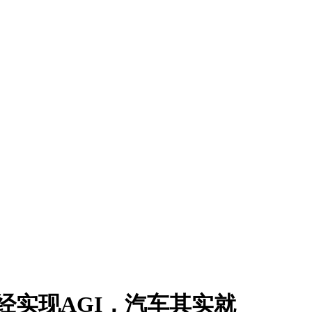
驾驶已经实现AGI，汽车其实就