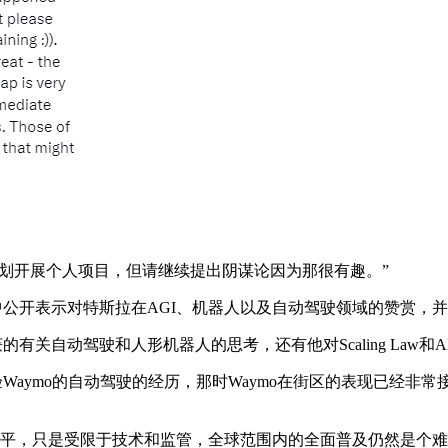
因，计划开展个人项目，但请继续提出阴谋论因为那很有趣。”
谈中公开表示对特斯拉在AGI、机器人以及自动驾驶领域的赞赏，
有关自动驾驶和人形机器人的思考，还有他对Scaling Law和
Waymo的自动驾驶的经历，那时Waymo在街区的表现已经非
的水平，只是受限于技术和监管，全球范围内的全面普及仍然是个