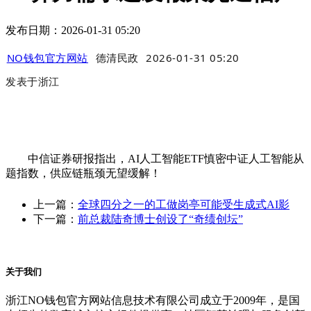
发布日期：2026-01-31 05:20
NO钱包官方网站
德清民政
2026-01-31 05:20
发表于
浙江
中信证券研报指出，AI人工智能ETF慎密中证人工智能从
题指数，供应链瓶颈无望缓解！
上一篇：
全球四分之一的工做岗亭可能受生成式AI影
下一篇：
前总裁陆奇博士创设了“奇绩创坛”
关于我们
浙江NO钱包官方网站信息技术有限公司成立于2009年，是国