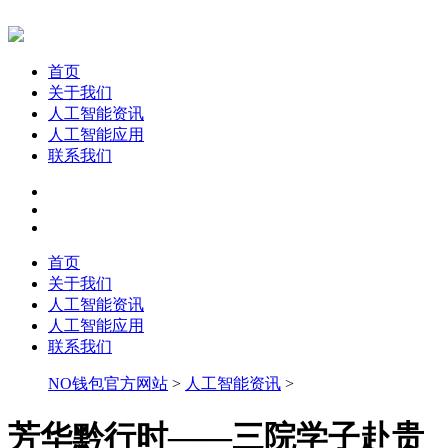
首页
关于我们
人工智能资讯
人工智能应用
联系我们
首页
关于我们
人工智能资讯
人工智能应用
联系我们
NO钱包官方网站
>
人工智能资讯
>
芳华黔行时——三院学子赴贵