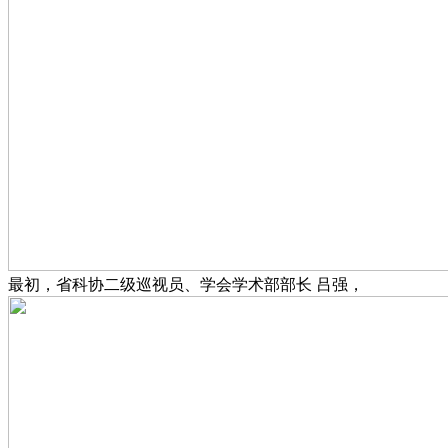
最初，省科协二级巡视员、学会学术部部长 吕强，