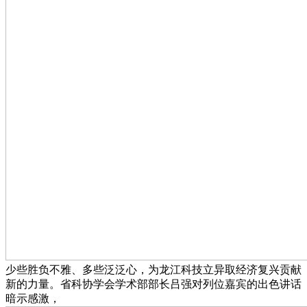
少些胜负不雅、多些泛泛心，为龙江科技立异取经济复兴贡献
新的力量。省科协学会学术部部长吕强对列位嘉宾的出色讲话
暗示感激，