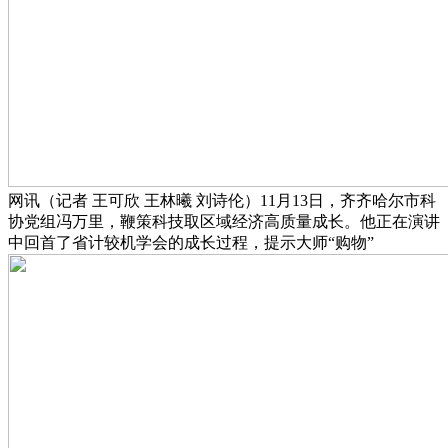
网讯（记者 王可欣 王林曦 刘诗伦）11月13日，齐齐哈尔市科
协党组冯万里，鞭策科技取区域经济高质量成长。他正在演讲
中回首了省计较机学会的成长过程，提示大师“购物”