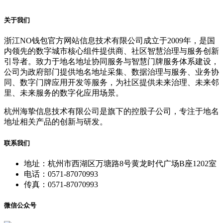
关于我们
浙江NO钱包官方网站信息技术有限公司成立于2009年，是国
内领先的数字城市核心组件提供商、社区智慧治理与服务创新
引导者。致力于地名地址协同服务与智慧门牌服务体系建设，
公司为政府部门提供地名地址采集、数据治理与服务、业务协
同、数字门牌应用开发等服务，为社区提供未来治理、未来邻
里、未来服务的数字化应用场景。
杭州海挚信息技术有限公司是旗下的控股子公司，专注于地名
地址相关产品的创新与研发。
联系我们
地址：杭州市西湖区万塘路8号黄龙时代广场B座1202室
电话：0571-87070993
传真：0571-87070993
微信公众号