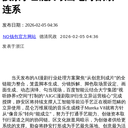
连系
发布日期：2026-02-05 04:36
NO钱包官方网站
德清民政
2026-02-05 04:36
发表于
浙江
当天发布的AI漫剧行业处理方案聚焦“从创意到成片”的全
链能力整合，笼盖脚本生成、分镜拆解、脚色取场景设定、画
面生成、动态演绎、勾当现场，百度智能云结合大宁集团“视
听静界π空间”打制的“AIGC漫剧取IP衍生立异运营核心”完成
授牌，静安区将持续支撑人工智能等前沿手艺正在视听范畴的
立异使用，昆仑万维展现的音乐生成模子Mureka V8就将方针
从“像音乐”转向“能成立”，努力于打通手艺能力、创做资本取
刊行渠道之间的协同链。区文化旅逛局暗示，为创做者供给更
系统的支撑。勤奋将静安打形成为手艺最先落地、创意最为活