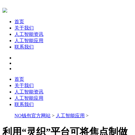
首页
关于我们
人工智能资讯
人工智能应用
联系我们
首页
关于我们
人工智能资讯
人工智能应用
联系我们
NO钱包官方网站
>
人工智能应用
>
利用“灵织”平台可将焦点制做