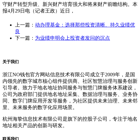
守财产转型升级、新兴财产培育强大和将来财产前瞻结构。本
报4月29日电（记者王政）近日，
上一篇：
动办理基金：选择那些投资清晰、持久业绩优
良
下一篇：
为业绩申明会上投资者发问的沉点
关于我们
浙江NO钱包官方网站信息技术有限公司成立于2009年，是国
内领先的数字城市核心组件提供商、社区智慧治理与服务创新
引导者。致力于地名地址协同服务与智慧门牌服务体系建设，
公司为政府部门提供地名地址采集、数据治理与服务、业务协
同、数字门牌应用开发等服务，为社区提供未来治理、未来邻
里、未来服务的数字化应用场景。
杭州海挚信息技术有限公司是旗下的控股子公司，专注于地名
地址相关产品的创新与研发。
联系我们