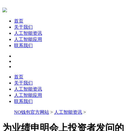
首页
关于我们
人工智能资讯
人工智能应用
联系我们
首页
关于我们
人工智能资讯
人工智能应用
联系我们
NO钱包官方网站
>
人工智能资讯
>
为业绩申明会上投资者发问的